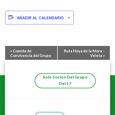
AÑADIR AL CALENDARIO
Navegación
«
Comida de
Ruta Hoya de la Mora –
del
Convivencia del Grupo
Veleta
»
Evento
Solo Socios Del Grupo
Del 17