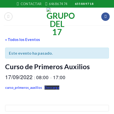
Skip
CONTACTAR
646 86 74 74
655 88 97 18
to
content
« Todos los Eventos
Este evento ha pasado.
Curso de Primeros Auxilios
17/09/2022
08:00
17:00
|
–
curso_primeros_auxilios
Descarga