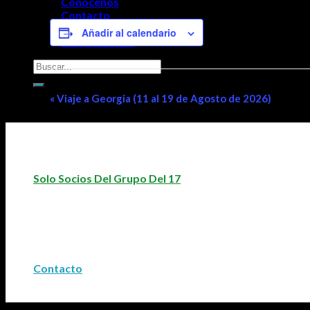
Conócenos
Contacto
Documentos
Añadir al calendario
Acceso Socios
Navegación
«
Viaje a Georgia (11 al 19 de Agosto de 2026)
del
Evento
Solo Socios Del Grupo Del 17
Contacto