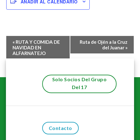
AÑADIR AL CALENDARIO
Navegación
«
RUTA Y COMIDA DE
Ruta de Ojén a la Cruz
del
NAVIDAD EN
del Juanar
»
ALFARNATEJO
Evento
Solo Socios Del Grupo
Del 17
Contacto