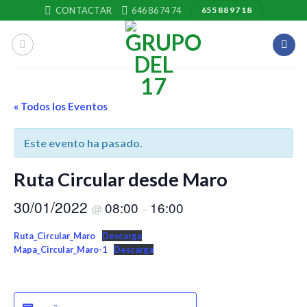
Skip
CONTACTAR
646 86 74 74
655 88 97 18
to
content
« Todos los Eventos
Este evento ha pasado.
Ruta Circular desde Maro
30/01/2022
08:00
16:00
@
–
Ruta_Circular_Maro
Descarga
Mapa_Circular_Maro-1
Descarga