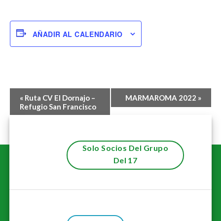
AÑADIR AL CALENDARIO
Navegación
«
Ruta CV El Dornajo –
MARMAROMA 2022
»
del
Refugio San Francisco
Evento
Solo Socios Del Grupo
Del 17