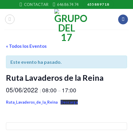
Skip
CONTACTAR
646 86 74 74
655 88 97 18
to
content
« Todos los Eventos
Este evento ha pasado.
Ruta Lavaderos de la Reina
05/06/2022
08:00
17:00
|
–
Ruta_Lavaderos_de_la_Reina
Descarga