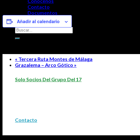
Conócenos
Contacto
Documentos
Acceso Socios
Añadir al calendario
Navegación del Evento
«
Tercera Ruta Montes de Málaga
Grazalema – Arco Gótico
»
Solo Socios Del Grupo Del 17
Contacto