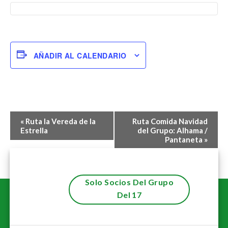
AÑADIR AL CALENDARIO
Navegación
«
Ruta la Vereda de la
Ruta Comida Navidad
del
Estrella
del Grupo: Alhama /
Pantaneta
»
Evento
Solo Socios Del Grupo
Del 17