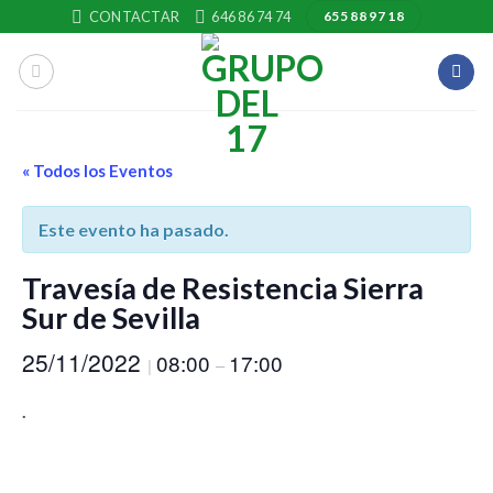
Skip
CONTACTAR
646 86 74 74
655 88 97 18
to
content
« Todos los Eventos
Este evento ha pasado.
Travesía de Resistencia Sierra
Sur de Sevilla
25/11/2022
08:00
17:00
|
–
.