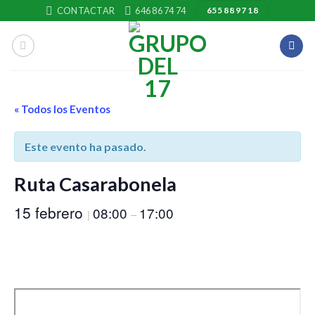
Skip
CONTACTAR
646 86 74 74
655 88 97 18
to
content
« Todos los Eventos
Este evento ha pasado.
Ruta Casarabonela
15 febrero
08:00
17:00
|
–
Saltar
al