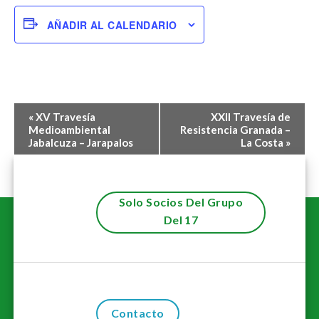
AÑADIR AL CALENDARIO
Navegación
«
XV Travesía
XXII Travesía de
del
Medioambiental
Resistencia Granada –
Jabalcuza – Jarapalos
La Costa
»
Evento
Solo Socios Del Grupo
Del 17
Contacto