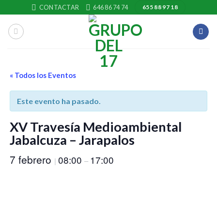
Skip
CONTACTAR
646 86 74 74
655 88 97 18
to
content
« Todos los Eventos
Este evento ha pasado.
XV Travesía Medioambiental
Jabalcuza – Jarapalos
7 febrero
08:00
17:00
|
–