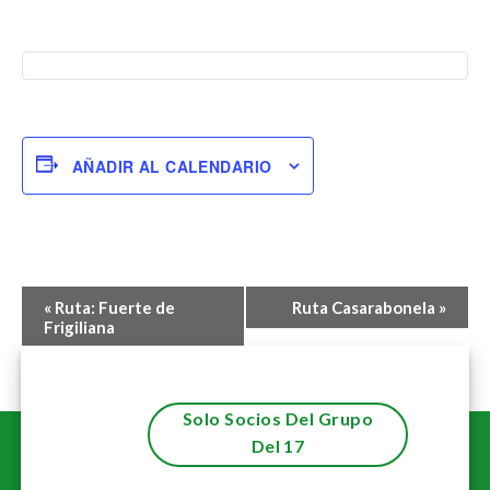
AÑADIR AL CALENDARIO
Navegación
«
Ruta: Fuerte de
Ruta Casarabonela
»
del
Frigiliana
Evento
Solo Socios Del Grupo
Del 17