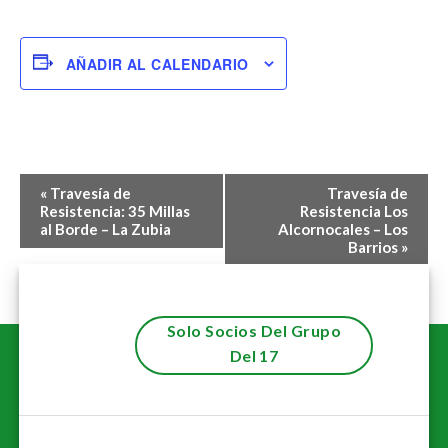
AÑADIR AL CALENDARIO
Navegación
«
Travesía de
Travesía de
del
Resistencia: 35 Millas
Resistencia Los
al Borde – La Zubia
Alcornocales – Los
Evento
Barrios
»
Solo Socios Del Grupo
Del 17