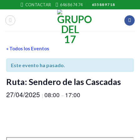
Skip
CONTACTAR
646 86 74 74
655 88 97 18
to
content
« Todos los Eventos
Este evento ha pasado.
Ruta: Sendero de las Cascadas
27/04/2025
08:00
17:00
|
–