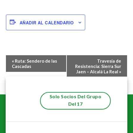
AÑADIR AL CALENDARIO
Navegación
«
Ruta: Sendero de las
Travesía de
del
Cascadas
Resistencia: Sierra Sur
Jaen – Alcalá La Real
»
Evento
Solo Socios Del Grupo
Del 17