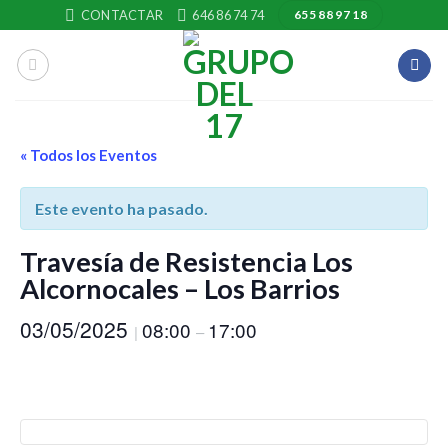
Skip
CONTACTAR
646 86 74 74
655 88 97 18
to
content
« Todos los Eventos
Este evento ha pasado.
Travesía de Resistencia Los
Alcornocales – Los Barrios
03/05/2025
08:00
17:00
|
–