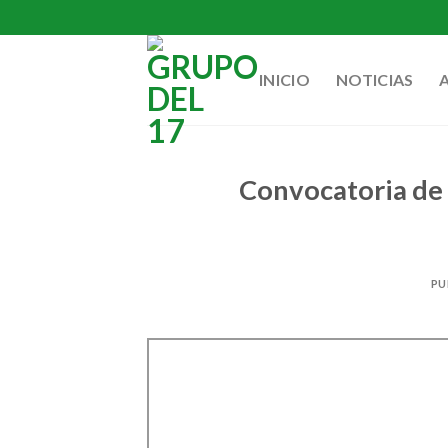
Skip
to
content
INICIO
NOTICIAS
Convocatoria de
PU
Saltar
al
contenido
del