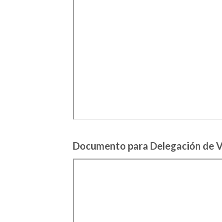
Documento para Delegación de 
Saltar
al
contenido
del
PDF