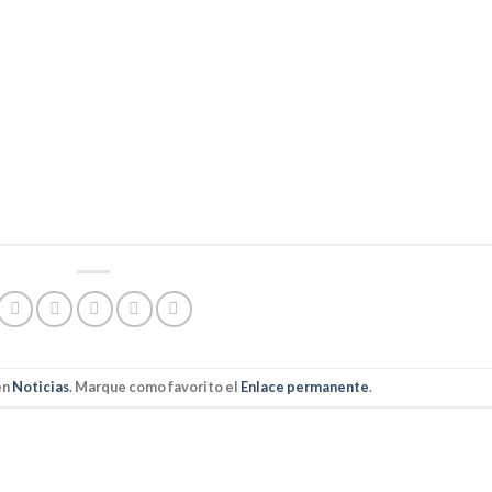
en
Noticias
. Marque como favorito el
Enlace permanente
.