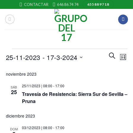
Skip
CONTACTAR
646 86 74 74
655 88 97 18
to
content
Eventos
Navegaci
Nave
BUSCAR
25-11-2023
 - 
17-3-2024
LISTA
de
de
búsqueda
Selecciona
vista
noviembre 2023
y
la
de
vistas
fecha.
Even
25/11/2023 | 08:00
-
17:00
SÁB
de
25
Travesía de Resistencia: Sierra Sur de Sevilla –
Eventos
Pruna
diciembre 2023
03/12/2023 | 08:00
-
17:00
DOM